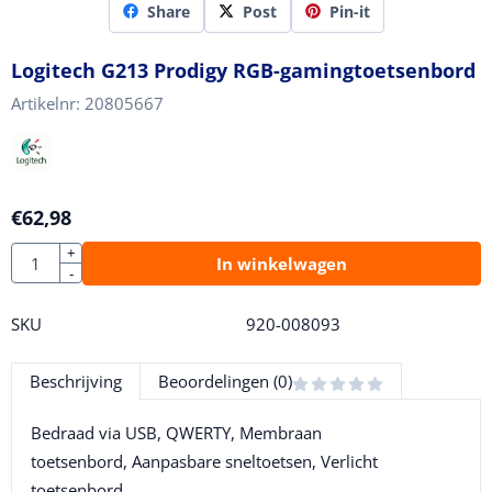
Share
Post
Pin-it
Logitech G213 Prodigy RGB-gamingtoetsenbord
Artikelnr:
20805667
€
62,98
Aantal
+
In winkelwagen
-
SKU
920-008093
Beschrijving
Beoordelingen (0)
Bedraad via USB, QWERTY, Membraan
toetsenbord, Aanpasbare sneltoetsen, Verlicht
toetsenbord.