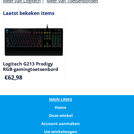
Meer van Logitech
|
Meer van Toetsenborden
Laatst bekeken items
Logitech G213 Prodigy
RGB-gamingtoetsenbord
€
62,98
MAIN LINKS
Home
Onze winkel
Account aanmaken
Uw winkelwagen