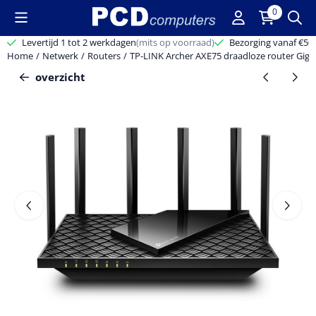
Cookievoorkeuren zijn beschikbaar. Kies instellingen of sta alle c
0
Levertijd 1 tot 2 werkdagen
(mits op voorraad)
Bezorging vanaf €50,-
Home
/
Netwerk
/
Routers
/
TP-LINK Archer AXE75 draadloze router Gigab
overzicht