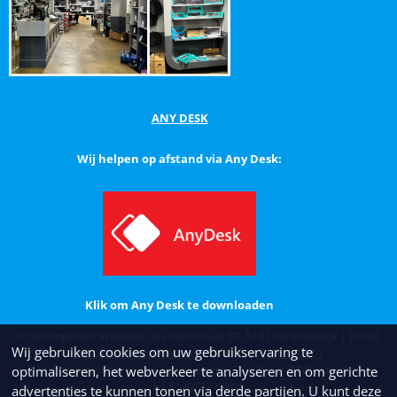
ANY DESK
Wij helpen op afstand via Any Desk:
Klik om Any Desk te downloaden
PCDcomputers Waalwijk, Stationsstraat 87, 5141 GD Waalwijk | Email:
Wij gebruiken cookies om uw gebruikservaring te
info@pcdcomputers.nl
| Telefoon:
0416-660001
Inschrijving Kamer van Koophandel 17164134 | BTW nummer
optimaliseren, het webverkeer te analyseren en om gerichte
NL812912275B01
advertenties te kunnen tonen via derde partijen. U kunt deze