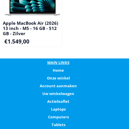
Apple MacBook Air (2026)
13 inch - M5 - 16 GB - 512
GB - Zilver
€
1.549,00
MAIN LINKS
Home
Onze winkel
Account aanmaken
Uw winkelwagen
Actieleaflet
Laptops
Computers
Tablets