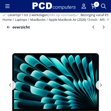
Cookievoorkeuren zijn beschikbaar. Kies instellingen of sta alle c
0
Levertijd 1 tot 2 werkdagen
(mits op voorraad)
Bezorging vanaf €50,-
Home
/
Laptops
/
MacBooks
/
Apple MacBook Air (2026) 13 inch - M5 - 16 
overzicht