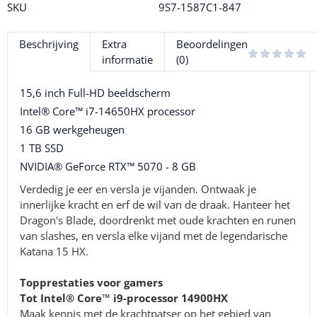
SKU
9S7-1587C1-847
Beschrijving
Extra
Beoordelingen
informatie
(0)
15,6 inch Full-HD beeldscherm
Intel® Core™ i7-14650HX processor
16 GB werkgeheugen
1 TB SSD
NVIDIA® GeForce RTX™ 5070 - 8 GB
Verdedig je eer en versla je vijanden. Ontwaak je
innerlijke kracht en erf de wil van de draak. Hanteer het
Dragon's Blade, doordrenkt met oude krachten en runen
van slashes, en versla elke vijand met de legendarische
Katana 15 HX.
Topprestaties voor gamers
Tot Intel® Core™ i9-processor 14900HX
Maak kennis met de krachtpatser op het gebied van