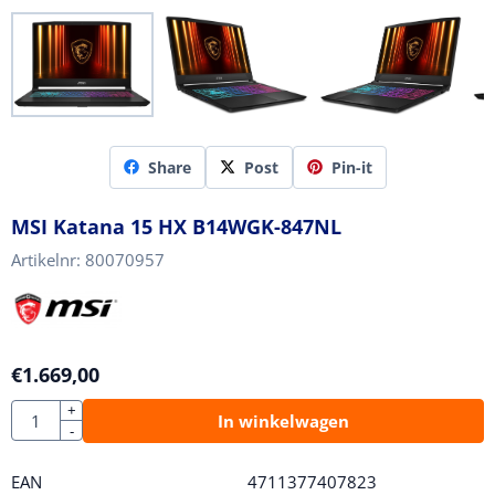
Share
Post
Pin-it
MSI Katana 15 HX B14WGK-847NL
Artikelnr:
80070957
€
1.669,00
Aantal
+
In winkelwagen
-
EAN
4711377407823