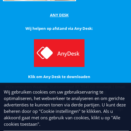
ANY DESK
Wij helpen op afstand via Any Desk:
Klik om Any Desk te downloaden
PCDcomputers Waalwijk, Stationsstraat 87, 5141 GD Waalwijk | Email:
Wij gebruiken cookies om uw gebruikservaring te
info@pcdcomputers.nl
| Telefoon:
0416-660001
Inschrijving Kamer van Koophandel 17164134 | BTW nummer
optimaliseren, het webverkeer te analyseren en om gerichte
NL812912275B01
advertenties te kunnen tonen via derde partijen. U kunt deze
©
2026
PCDcomputers | Alle rechten voorbehouden | *Prijzen zijn
beheren door op "Cookie instellingen" te klikken. Als u
inclusief BTW en excl. verzendkosten bij orders tot € 50,00
akkoord gaat met ons gebruik van cookies, klikt u op "Alle
Wat andere mensen zochten:
Computer kopen Waalwijk
|
Laptop
cookies toestaan".
kopen Waalwijk
|
Computerwinkel Waalwijk
|
Computer Waalwijk
|