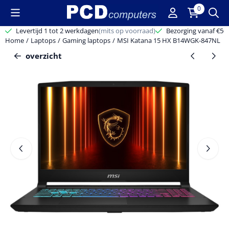
Cookievoorkeuren zijn beschikbaar. Kies instellingen of sta alle c
0
Levertijd 1 tot 2 werkdagen
(mits op voorraad)
Bezorging vanaf €50,-
Home
/
Laptops
/
Gaming laptops
/
MSI Katana 15 HX B14WGK-847NL
overzicht